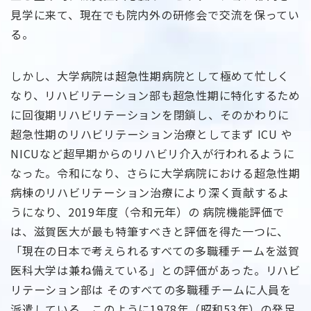
見学に来て、現在でも院内外の研修会で交流を保ってい
る。
しかし、大学病院は超急性期病院として極めて忙しく
なり、リハビリテーション部も超急性期に特化するため
に回復期リハビリテーションを閉鎖し、そのかわりに
超急性期のリハビリテーション治療としてまず ICU や
NICUなど超早期からのリハビリ介入が行われるように
なった。令和になり、さらに大学病院における超急性期
病棟のリハビリテーション治療により深く貢献するよ
うになり、2019年度（令和元年）の 病院機能評価で
は、滋賀医大が最も特筆すべきと評価を得た一つに、
「現在の日本で考えられるすべての多職種チームを滋賀
医科大学は兼ね備えている」との評価があった。リハビ
リテーション部は そのすべての多職種チームに人員を
派遣している。このように1978年（昭和53年）の発足