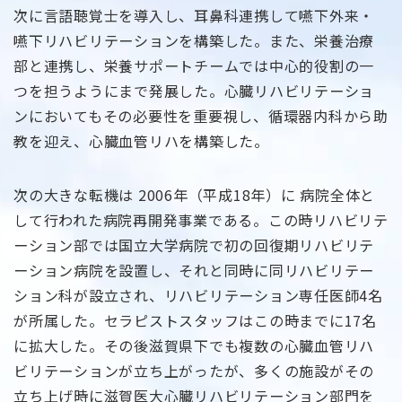
次に言語聴覚士を導入し、耳鼻科連携して嚥下外来・
嚥下リハビリテーションを構築した。また、栄養治療
部と連携し、栄養サポートチームでは中心的役割の一
つを担うようにまで発展した。心臓リハビリテーショ
ンにおいてもその必要性を重要視し、循環器内科から助
教を迎え、心臓血管リハを構築した。
次の大きな転機は 2006年（平成18年）に 病院全体と
して行われた病院再開発事業である。この時リハビリテ
ーション部では国立大学病院で初の回復期リハビリテ
ーション病院を設置し、それと同時に同リハビリテー
ション科が設立され、リハビリテーション専任医師4名
が所属した。セラピストスタッフはこの時までに17名
に拡大した。その後滋賀県下でも複数の心臓血管リハ
ビリテーションが立ち上がったが、多くの施設がその
立ち上げ時に滋賀医大心臓リハビリテーション部門を